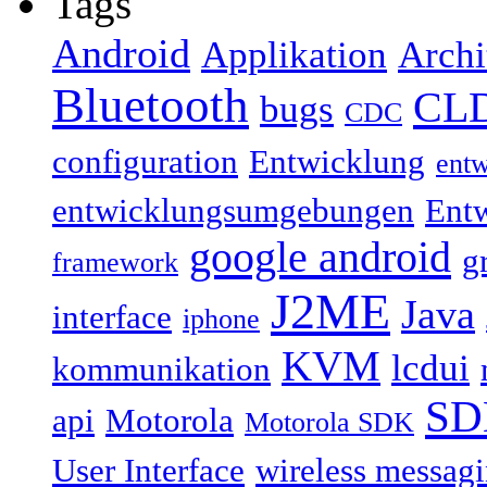
Tags
Android
Applikation
Archi
Bluetooth
CL
bugs
CDC
configuration
Entwicklung
ent
entwicklungsumgebungen
Ent
google android
g
framework
J2ME
Java
interface
iphone
KVM
lcdui
kommunikation
SD
api
Motorola
Motorola SDK
User Interface
wireless messagi