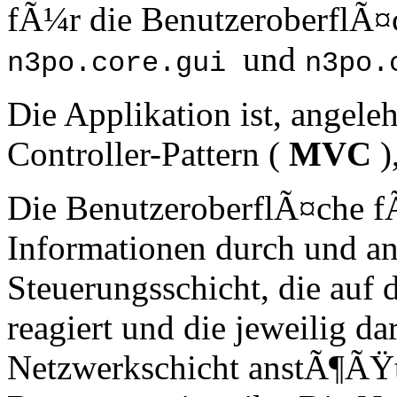
fÃ¼r die BenutzeroberflÃ¤
und
n3po.core.gui
n3po.
Die Applikation ist, angel
Controller-Pattern (
MVC
)
Die BenutzeroberflÃ¤che f
Informationen durch und an
Steuerungsschicht, die auf 
reagiert und die jeweilig d
Netzwerkschicht anstÃ¶ÃŸ