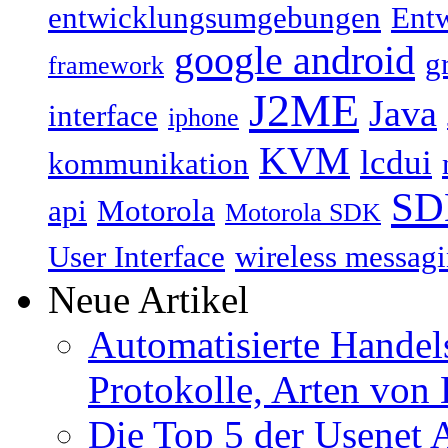
entwicklungsumgebungen
Ent
google android
g
framework
J2ME
Java
interface
iphone
KVM
lcdui
kommunikation
SD
api
Motorola
Motorola SDK
User Interface
wireless messagi
Neue Artikel
Automatisierte Handels
Protokolle, Arten von 
Die Top 5 der Usenet 