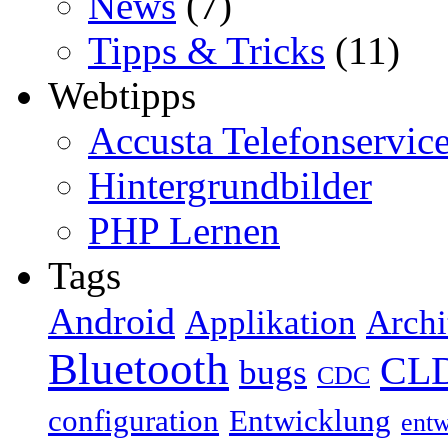
News
(7)
Tipps & Tricks
(11)
Webtipps
Accusta Telefonservic
Hintergrundbilder
PHP Lernen
Tags
Android
Applikation
Archi
Bluetooth
CL
bugs
CDC
configuration
Entwicklung
ent