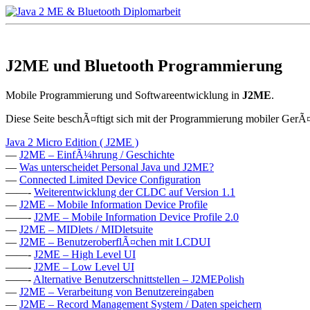
J2ME und Bluetooth Programmierung
Mobile Programmierung und Softwareentwicklung in
J2ME
.
Diese Seite beschÃ¤ftigt sich mit der Programmierung mobiler GerÃ
Java 2 Micro Edition ( J2ME )
—
J2ME – EinfÃ¼hrung / Geschichte
—
Was unterscheidet Personal Java und J2ME?
—
Connected Limited Device Configuration
——-
Weiterentwicklung der CLDC auf Version 1.1
—
J2ME – Mobile Information Device Profile
——-
J2ME – Mobile Information Device Profile 2.0
—
J2ME – MIDlets / MIDletsuite
—
J2ME – BenutzeroberflÃ¤chen mit LCDUI
——-
J2ME – High Level UI
——-
J2ME – Low Level UI
——-
Alternative Benutzerschnittstellen – J2MEPolish
—
J2ME – Verarbeitung von Benutzereingaben
—
J2ME – Record Management System / Daten speichern