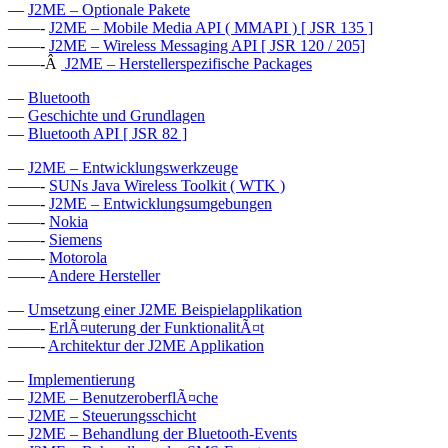
—
J2ME – Optionale Pakete
——-
J2ME – Mobile Media API ( MMAPI ) [ JSR 135 ]
——-
J2ME – Wireless Messaging API [ JSR 120 / 205]
——-Â
J2ME – Herstellerspezifische Packages
—
Bluetooth
—
Geschichte und Grundlagen
—
Bluetooth API [ JSR 82 ]
—
J2ME – Entwicklungswerkzeuge
——-
SUNs Java Wireless Toolkit ( WTK )
——-
J2ME – Entwicklungsumgebungen
——-
Nokia
——-
Siemens
——-
Motorola
——-
Andere Hersteller
—
Umsetzung einer J2ME Beispielapplikation
——-
ErlÃ¤uterung der FunktionalitÃ¤t
——-
Architektur der J2ME Applikation
—
Implementierung
—
J2ME – BenutzeroberflÃ¤che
—
J2ME – Steuerungsschicht
—
J2ME – Behandlung der Bluetooth-Events