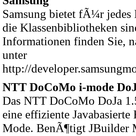
Samsung
Samsung bietet fÃ¼r jedes 
die Klassenbibliotheken sin
Informationen finden Sie, n
unter
http://developer.samsungmo
NTT DoCoMo i-mode DoJ
Das NTT DoCoMo DoJa 1.5 
eine effiziente Javabasier
Mode. BenÃ¶tigt JBuilder M