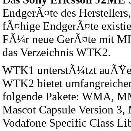
EndgerÃ¤te des Hersteller
fÃ¤hige EndgerÃ¤te existi
FÃ¼r neue GerÃ¤te mit MID
das Verzeichnis WTK2.
WTK1 unterstÃ¼tzt auÃŸ
WTK2 bietet umfangreiche
folgende Pakete: WMA, M
Mascot Capsule Version 3,
Vodafone Specific Class Lib