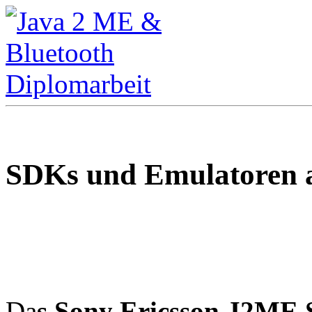
SDKs und Emulatoren a
Da
s
Sony Ericsson J2ME