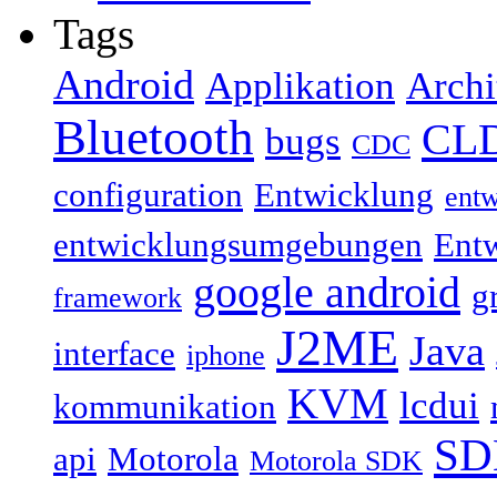
Tags
Android
Applikation
Archi
Bluetooth
CL
bugs
CDC
configuration
Entwicklung
ent
entwicklungsumgebungen
Ent
google android
g
framework
J2ME
Java
interface
iphone
KVM
lcdui
kommunikation
SD
api
Motorola
Motorola SDK