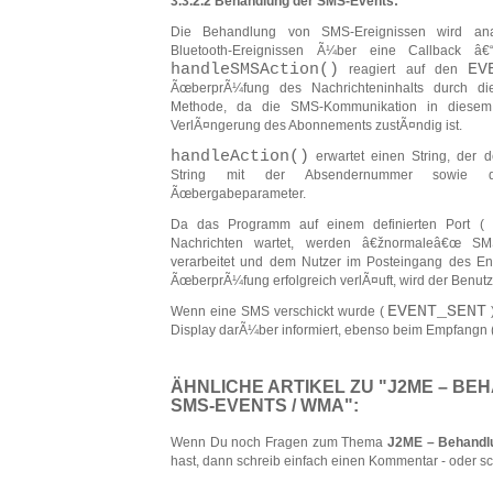
3.3.2.2 Behandlung der SMS-Events:
Die Behandlung von SMS-Ereignissen wird an
Bluetooth-Ereignissen Ã¼ber eine Callback â€
handleSMSAction()
EV
reagiert auf den
ÃœberprÃ¼fung des Nachrichteninhalts durch d
Methode, da die SMS-Kommunikation in diesem
VerlÃ¤ngerung des Abonnements zustÃ¤ndig ist.
handleAction()
erwartet einen String, der d
String mit der Absendernummer sowie de
Ãœbergabeparameter.
Da das Programm auf einem definierten Port (
Nachrichten wartet, werden â€žnormaleâ€œ SM
verarbeitet und dem Nutzer im Posteingang des Enge
ÃœberprÃ¼fung erfolgreich verlÃ¤uft, wird der Benutz
EVENT_SENT
Wenn eine SMS verschickt wurde (
Display darÃ¼ber informiert, ebenso beim Empfangn 
ÄHNLICHE ARTIKEL ZU "J2ME – B
SMS-EVENTS / WMA":
Wenn Du noch Fragen zum Thema
J2ME – Behandl
hast, dann schreib einfach einen Kommentar - oder sc