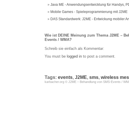
Java ME - Anwendungsentwicklung für Handys, P
Mobile Games - Spieleprogrammierung mit J2ME
DAS Standardwerk: J2ME - Entwickung mobiler 
Wie ist DEINE Meinung zum Thema J2ME – Be
Events / WMA?
Schreib sie einfach als Kommentar:
You must be
logged in
to post a comment.
Tags:
events
,
J2ME
,
sms
,
wireless mes
karbacher.org © J2ME – Behandlung von SMS-Events / W