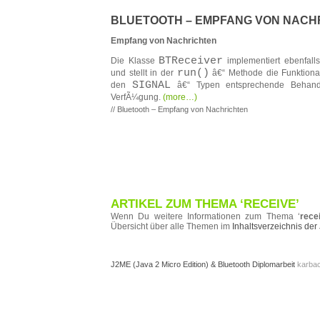
BLUETOOTH – EMPFANG VON NACH
Empfang von Nachrichten
BTReceiver
Die Klasse
implementiert ebenfall
run()
und stellt in der
â€“ Methode die Funktiona
SIGNAL
den
â€“ Typen entsprechende Behand
VerfÃ¼gung.
(more…)
// Bluetooth – Empfang von Nachrichten
ARTIKEL ZUM THEMA ‘RECEIVE’
Wenn Du weitere Informationen zum Thema ‘
rece
Übersicht über alle Themen im
Inhaltsverzeichnis de
J2ME (Java 2 Micro Edition) & Bluetooth Diplomarbeit
karbach