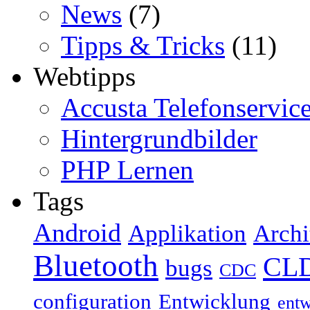
News
(7)
Tipps & Tricks
(11)
Webtipps
Accusta Telefonservic
Hintergrundbilder
PHP Lernen
Tags
Android
Applikation
Archi
Bluetooth
CL
bugs
CDC
configuration
Entwicklung
ent