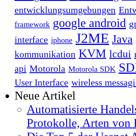
entwicklungsumgebungen
Ent
google android
g
framework
J2ME
Java
interface
iphone
KVM
lcdui
kommunikation
SD
api
Motorola
Motorola SDK
User Interface
wireless messagi
Neue Artikel
Automatisierte Handels
Protokolle, Arten von 