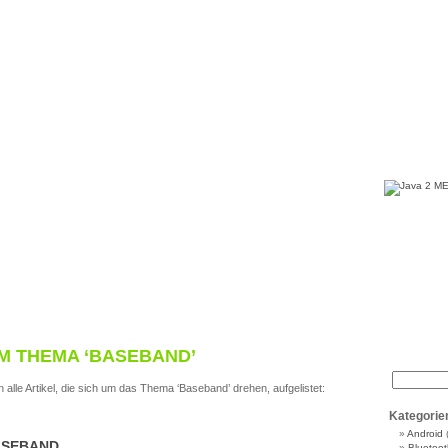
M THEMA ‘BASEBAND’
 alle Artikel, die sich um das Thema ‘Baseband’ drehen, aufgelistet:
Kategorie
Android
ASEBAND
Bluetoot