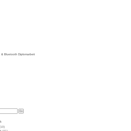
n
(10)
h
(41)