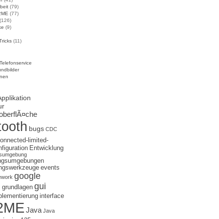
beit
(79)
J2ME
(77)
(126)
ke
(9)
Tricks
(11)
Telefonservice
undbilder
nen
Applikation
ur
oberflÃ¤che
tooth
bugs
CDC
onnected-limited-
figuration
Entwicklung
gsumgebung
ungsumgebungen
ungswerkzeuge
events
google
ework
d
gui
grundlagen
plementierung
interface
2ME
Java
Java