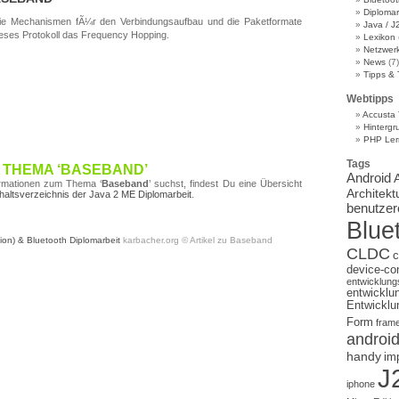
Diplomar
ie Mechanismen fÃ¼r den Verbindungsaufbau und die Paketformate
Java / 
dieses Protokoll das Frequency Hopping.
Lexikon
Netzwer
News
(7)
Tipps & 
Webtipps
Accusta 
Hintergr
PHP Ler
Tags
 THEMA ‘BASEBAND’
Android
rmationen zum Thema ‘
Baseband
’ suchst, findest Du eine Übersicht
Architekt
haltsverzeichnis der Java 2 ME Diplomarbeit
.
benutzer
Blue
ion) & Bluetooth Diplomarbeit
karbacher.org © Artikel zu Baseband
CLDC
c
device-con
entwicklun
entwickl
Entwickl
Form
fram
androi
handy
im
J
iphone