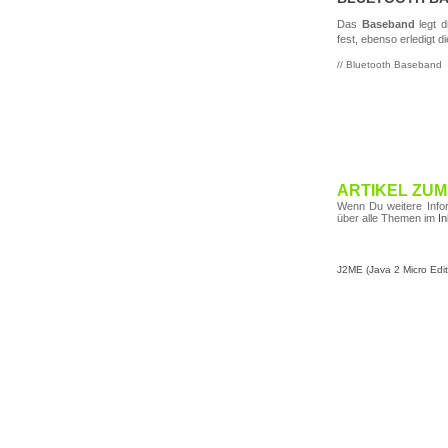
Das
Baseband
legt d
fest, ebenso erledigt 
// Bluetooth Baseband
ARTIKEL ZUM
Wenn Du weitere Info
über alle Themen im
In
J2ME (Java 2 Micro Edit