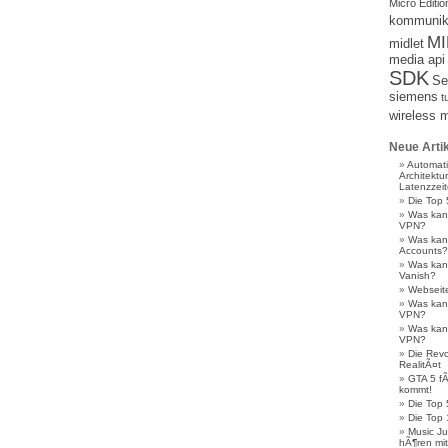
Micro Editio
kommunik
MI
midlet
media api
SDK
Se
siemens
t
wireless 
Neue Arti
Automati
Architektur
Latenzzei
Die Top 
Was kan
VPN?
Was kan
Accounts?
Was kan
Vanish?
Webseite
Was kan
VPN?
Was kan
VPN?
Die Revol
RealitÃ¤t
GTA 5 f
kommt!
Die Top 
Die Top 
Music Ju
hÃ¶ren mit