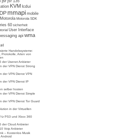
jsr
jsr 135
n
KVM
lcdui
ation
mmapi
DP
mobile
Motorola
Motorola SDK
ries 60
sicherheit
User Interface
utorial
wma
messaging api
kel
sierte Handelssysteme:
, Protokolle, Arten von
ten
5 der Usenet Anbieter
n der VPN Dienst Strong
n der VPN Dienst VPN
n der VPN Dienst IP
n selber hosten
n der VPN Dienst Simple
n der VPN Dienst Tor Guard
ution in der Virtuellen
Ã¼r PS3 und Xbox 360
5 der Cloud Anbieter
10 Voip Anbieter
nk – Kostenlos Musik
 Android