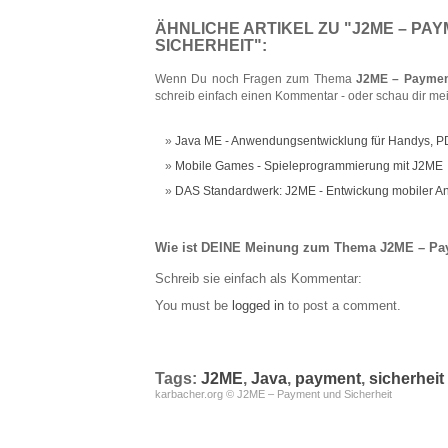
ÄHNLICHE ARTIKEL ZU "J2ME – PA
SICHERHEIT":
Wenn Du noch Fragen zum Thema
J2ME – Payment
schreib einfach einen Kommentar - oder schau dir me
Java ME - Anwendungsentwicklung für Handys, P
Mobile Games - Spieleprogrammierung mit J2ME
DAS Standardwerk: J2ME - Entwickung mobiler 
Wie ist DEINE Meinung zum Thema J2ME – Pay
Schreib sie einfach als Kommentar:
You must be
logged in
to post a comment.
Tags:
J2ME
,
Java
,
payment
,
sicherheit
karbacher.org © J2ME – Payment und Sicherheit