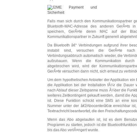
Falls man sich durch den Kommunikationspartner ge
Bluetooth-MAC-Adresse des anderen GerÃ¤ts in 
speichern, GerÃ¤te deren MAC auf der Black
Kommunikationspartner in Zukunft generell abgelehnt
Da Bluetooth â€“ Verbindungen aufgrund ihrer bes
instabil sind, versuchen die GerÃ¤te nac
Verbindungsabbruch automatisch wieder, die Verbi
aufzubauen. Wenn die Kommunikation durch 
abgebrochen wird, wird der Kommunikationspartne
GerÃ¤te versuchen dann nicht, sich erneut zu verbind
Um dem hypothetischen Anbieter der Applikation ein 
die Applikation bei der Installation fÃ¼r die Dauer 
nach Ablauf dieser Zeitspanne muss Ã¼ber die Fun
weiteres Zeitkontingent gekauft werden, damit die Appl
ist. Diese Funktion schickt eine SMS an eine koste
Nummer unter der â€žAbocenterâ€œ erreichbar ist,
Textnachricht beantwortet, die den Freischaltungscod
Wenn das Abo abgelaufen ist, ist es dem Benutz
Programm zu starten, jedoch ist die Bluetoothfunktiona
bis das Abo verlÃ¤ngert wurde.