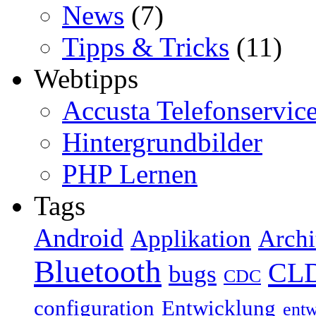
News
(7)
Tipps & Tricks
(11)
Webtipps
Accusta Telefonservic
Hintergrundbilder
PHP Lernen
Tags
Android
Applikation
Archi
Bluetooth
CL
bugs
CDC
configuration
Entwicklung
ent