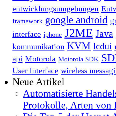
entwicklungsumgebungen
Ent
google android
g
framework
J2ME
Java
interface
iphone
KVM
lcdui
kommunikation
SD
api
Motorola
Motorola SDK
User Interface
wireless messagi
Neue Artikel
Automatisierte Handels
Protokolle, Arten von 