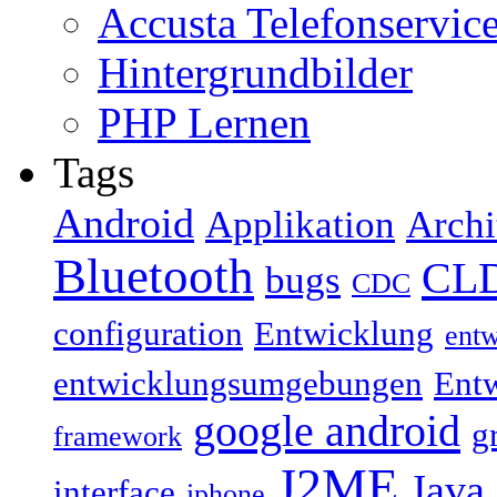
Accusta Telefonservic
Hintergrundbilder
PHP Lernen
Tags
Android
Applikation
Archi
Bluetooth
CL
bugs
CDC
configuration
Entwicklung
ent
entwicklungsumgebungen
Ent
google android
g
framework
J2ME
Java
interface
iphone