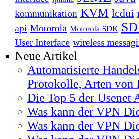
KVM
lcdui
kommunikation
SD
api
Motorola
Motorola SDK
User Interface
wireless messagi
Neue Artikel
Automatisierte Handels
Protokolle, Arten von 
Die Top 5 der Usenet 
Was kann der VPN Di
Was kann der VPN Di