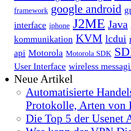
google android
g
framework
J2ME
Java
interface
iphone
KVM
lcdui
kommunikation
SD
api
Motorola
Motorola SDK
User Interface
wireless messagi
Neue Artikel
Automatisierte Handels
Protokolle, Arten von 
Die Top 5 der Usenet 