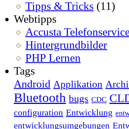
Tipps & Tricks
(11)
Webtipps
Accusta Telefonservic
Hintergrundbilder
PHP Lernen
Tags
Android
Applikation
Archi
Bluetooth
CL
bugs
CDC
configuration
Entwicklung
ent
entwicklungsumgebungen
Ent